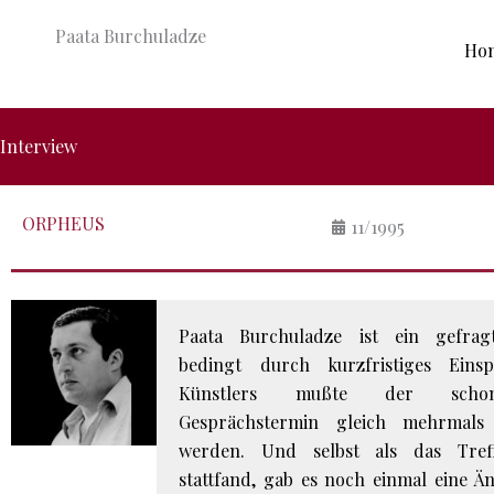
Skip
Paata Burchuladze
to
Ho
content
Interview
ORPHEUS
11/1995
Paata Burchuladze ist ein gefrag
bedingt durch kurzfristiges Eins
Künstlers mußte der schon
Gesprächstermin gleich mehrmals
werden. Und selbst als das Tref
stattfand, gab es noch einmal eine Ä