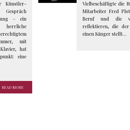
r Künstler-
Vielbeschäftigte die
r Gespräch
Mitarbeiter Fred Plo
nung – ein
Beruf und die vi
 herrliche
reflektieren, die d
erechtigtem
einen Sänger stellt…
immer, mit
lavier, hat
punkt: eine
READ MORE