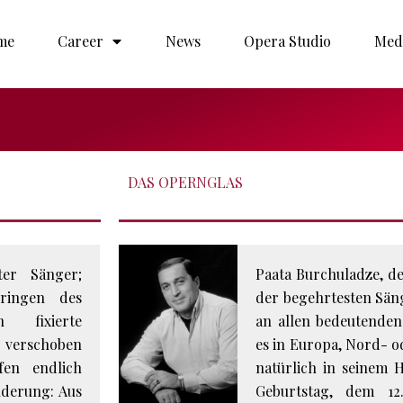
me
Career
News
Opera Studio
Med
DAS OPERNGLAS
ter Sänger;
Paata Burchuladze, de
pringen des
der begehrtesten Sän
 fixierte
an allen bedeutenden
 verschoben
es in Europa, Nord- o
fen endlich
natürlich in seinem 
nderung: Aus
Geburtstag, dem 12